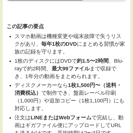
この記事の要点
スマホ動画は機種変更や端末故障で失うリス
クがあり、
毎年1枚のDVD
にまとめる習慣が家
族の記録を守ります。
1枚のディスクにはDVDで
約1.5〜2時間
、Blu-
rayで約2時間、
最大99ファイル
まで収録で
き、1年分の動画をまとめられます。
ディスクメーカーなら
1枚1,500円〜（送料・
消費税込）
で制作でき、盤面レーベル印刷
（1,000円）や追加コピー（1枚1,100円）にも
対応します。
注文は
LINEまたはWebフォーム
で完結し、動
画はギガファイル便にアップロードしてURL
を送るだけです。平均納期は2〜3日です。