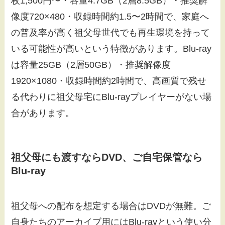
枚1,500円〜・容量4.7GB（2層8.5GB）・推奨解
像度720×480・収録時間約1.5〜2時間で、家庭へ
の普及率が高く祖父母世代でも再生環境を持って
いる可能性が高いという特徴があります。Blu-ray
は容量25GB（2層50GB）・推奨解像度
1920×1080・収録時間約2時間で、高画質で残せ
る代わりに祖父母宅にBlu-rayプレイヤーがない場
合があります。
祖父母にも渡すならDVD、ご自宅保管なら
Blu-ray
祖父母への配布を想定する場合はDVDが無難。ご
自身たちのアーカイブ用にはBlu-rayという使い分