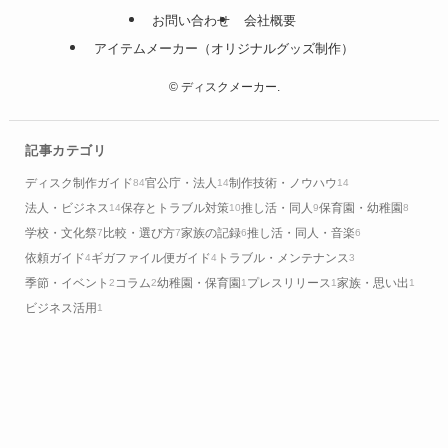
お問い合わせ
会社概要
アイテムメーカー（オリジナルグッズ制作）
©
ディスクメーカー.
記事カテゴリ
ディスク制作ガイド
官公庁・法人
制作技術・ノウハウ
84
14
14
法人・ビジネス
保存とトラブル対策
推し活・同人
保育園・幼稚園
14
10
9
8
学校・文化祭
比較・選び方
家族の記録
推し活・同人・音楽
7
7
6
6
依頼ガイド
ギガファイル便ガイド
トラブル・メンテナンス
4
4
3
季節・イベント
コラム
幼稚園・保育園
プレスリリース
家族・思い出
2
2
1
1
1
ビジネス活用
1