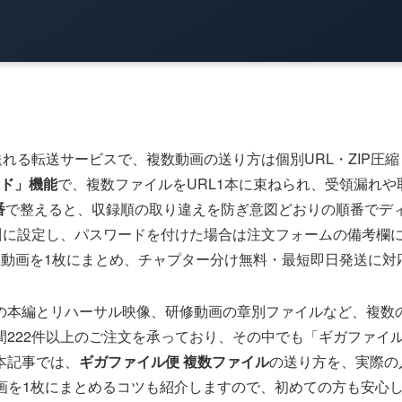
れる転送サービスで、複数動画の送り方は個別URL・ZIP圧
ド」機能
で、複数ファイルをURL1本に束ねられ、受領漏れ
番
で整えると、収録順の取り違えを防ぎ意図どおりの順番でデ
日
に設定し、パスワードを付けた場合は注文フォームの備考欄
数動画を1枚にまとめ、チャプター分け無料・最短即日発送に対
の本編とリハーサル映像、研修動画の章別ファイルなど、複数
間222件以上のご注文を承っており、その中でも「ギガファイ
本記事では、
ギガファイル便 複数ファイル
の送り方を、実際の
数動画を1枚にまとめるコツも紹介しますので、初めての方も安心