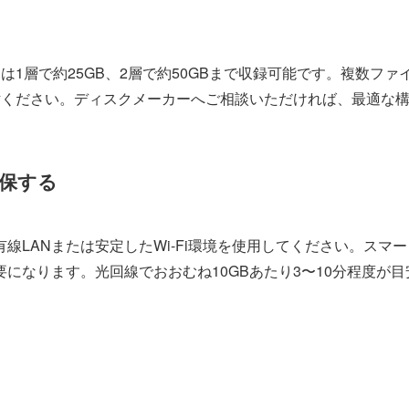
ーレイは1層で約25GB、2層で約50GBまで収録可能です。複数
討ください。ディスクメーカーへご相談いただければ、最適な
確保する
線LANまたは安定したWi-Fi環境を使用してください。スマ
になります。光回線でおおむね10GBあたり3〜10分程度が目