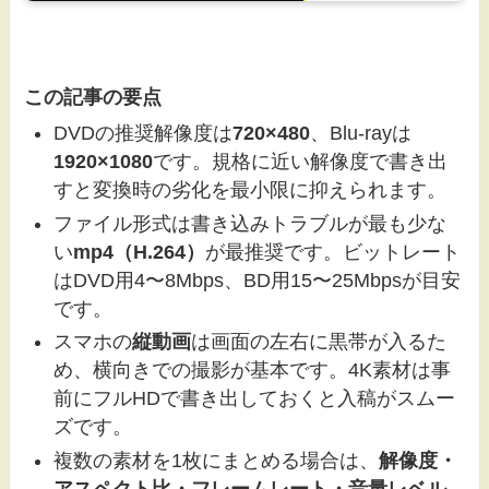
この記事の要点
DVDの推奨解像度は
720×480
、Blu-rayは
1920×1080
です。規格に近い解像度で書き出
すと変換時の劣化を最小限に抑えられます。
ファイル形式は書き込みトラブルが最も少な
い
mp4（H.264）
が最推奨です。ビットレート
はDVD用4〜8Mbps、BD用15〜25Mbpsが目安
です。
スマホの
縦動画
は画面の左右に黒帯が入るた
め、横向きでの撮影が基本です。4K素材は事
前にフルHDで書き出しておくと入稿がスムー
ズです。
複数の素材を1枚にまとめる場合は、
解像度・
アスペクト比・フレームレート・音量レベル