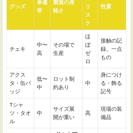
単価
製造の身
グッズ
リ
性質
帯
軽さ
ス
ク
ほ
接触の記
中〜
その場で
ぼ
チェキ
録。一点
高
生産
ゼ
もの
ロ
アクス
身につけ
低〜
ロット制
タ・缶バ
中
る・飾る
中
約あり
ッジ
記号
Tシャ
サイズ展
現場の装
ツ・タオ
中
高
開が重い
備品
ル