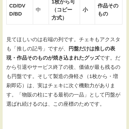
1枚から可
CD/DV
作品その
中
（コピー
小
D/BD
もの
方式）
見てほしいのは右端の列です。チェキもアクスタ
も「推しの記号」ですが、
円盤だけは推しの表
現・作品そのものが焼き込まれたグッズ
です。だ
から引退やサービス終了の後、価値が最も残るの
も円盤です。そして製造の身軽さ（1枚から・増
刷即応）は、実はチェキに次ぐ機動力がありま
す。「物販の柱にする最初の一品」として円盤が
選ばれ続けるのは、この座標のためです。