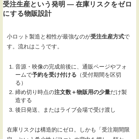
受注生産という発明 — 在庫リスクをゼロ
にする物販設計
小ロット製造と相性が最強なのが
受注生産方式
で
す。流れはこうです。
音源・映像の完成前後に、通販ページやフォ
ームで
予約を受け付ける
（受付期間を区切
る）
締め切り時点の
注文数＋物販用の少量
だけ製
造する
後日発送、またはライブ会場で受け渡し
在庫リスクは構造的にゼロ。しかも「受注期間限