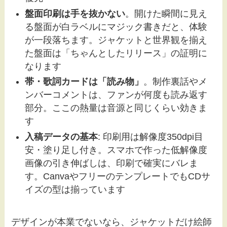
盤面印刷は手を抜かない
。開けた瞬間に見え
る盤面が白ラベルにマジック書きだと、体験
が一段落ちます。ジャケットと世界観を揃え
た盤面は「ちゃんとしたリリース」の証明に
なります
帯・歌詞カードは「読み物」
。制作裏話やメ
ンバーコメントは、ファンが何度も読み返す
部分。ここの熱量は音源と同じくらい効きま
す
入稿データの基本
: 印刷用は解像度350dpi目
安・塗り足し付き。スマホで作った低解像度
画像の引き伸ばしは、印刷で確実にバレま
す。CanvaやフリーのテンプレートでもCDサ
イズの型は揃っています
デザインが本業でないなら、ジャケットだけ絵師