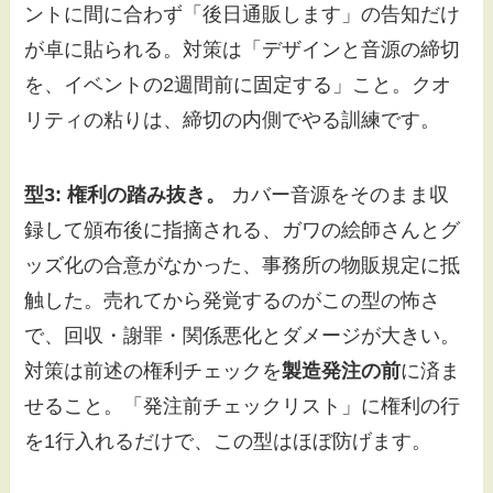
ントに間に合わず「後日通販します」の告知だけ
が卓に貼られる。対策は「デザインと音源の締切
を、イベントの2週間前に固定する」こと。クオ
リティの粘りは、締切の内側でやる訓練です。
型3: 権利の踏み抜き。
カバー音源をそのまま収
録して頒布後に指摘される、ガワの絵師さんとグ
ッズ化の合意がなかった、事務所の物販規定に抵
触した。売れてから発覚するのがこの型の怖さ
で、回収・謝罪・関係悪化とダメージが大きい。
対策は前述の権利チェックを
製造発注の前
に済ま
せること。「発注前チェックリスト」に権利の行
を1行入れるだけで、この型はほぼ防げます。