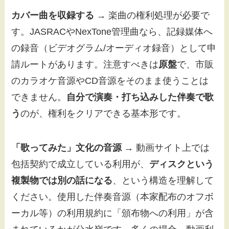
カバー曲を収録する
→ 楽曲の権利処理が必要で
す。JASRACやNexTone管理曲なら、記録媒体へ
の録音（ビデオグラム/オーディオ録音）として申
請ルートがあります。注意すべきは
原盤
で、市販
のカラオケ音源やCD音源をそのまま使うことは
できません。
自分で演奏・打ち込みした伴奏で歌
う
のが、権利をクリアできる基本形です。
「歌ってみた」文化の音源
→ 動画サイト上では
包括契約で成立している利用が、
ディスクという
複製物では別の話になる
、という構造を理解して
ください。使用した伴奏音源（本家配布のオフボ
ーカル等）の利用規約に「頒布物への利用」が含