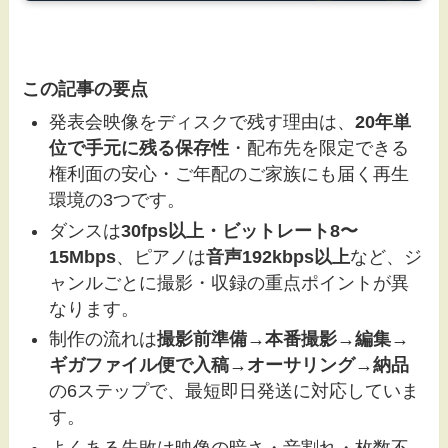
この記事の要点
発表会映像をディスクで残す理由は、
20年単
位で手元に残る保存性
・配布先を限定できる
権利面の安心・ご年配のご家族にも届く再生
環境の3つです。
ダンスは
30fps以上・ビットレート8〜
15Mbps
、ピアノは
音声192kbps以上
など、ジ
ャンルごとに撮影・収録の重点ポイントが異
なります。
制作の流れは
撮影前準備→本番撮影→編集→
ギガファイル便で入稿→オーサリング→納品
の6ステップで、最短即日発送に対応していま
す。
よくある失敗は映像の暗さ・音割れ・枚数不