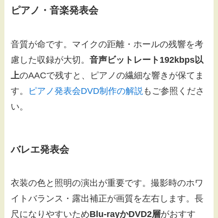
ピアノ・音楽発表会
音質が命です。マイクの距離・ホールの残響を考
慮した収録が大切。
音声ビットレート192kbps以
上
のAACで残すと、ピアノの繊細な響きが保てま
す。
ピアノ発表会DVD制作の解説
もご参照くださ
い。
バレエ発表会
衣装の色と照明の演出が重要です。撮影時のホワ
イトバランス・露出補正が画質を左右します。長
尺になりやすいため
Blu-rayかDVD2層
がおすす