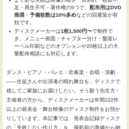
足・再生不可・著作権の5つで、
配布用はDVD
推奨
・
予備枚数は10%多め
などの回避策が有
効です。
ディスクメーカーは
1枚1,500円〜
で制作で
き、メニュー画面・チャプター分け・盤面レ
ーベル印刷などのオプションや20枚以上の大
量配布相談にも対応します。
ダンス・ピアノ・バレエ・吹奏楽・合唱・演劇
――生徒さんや出演者の晴れ舞台を、ディスクで
残してご家族にお届けしたい。そう願う先生方・
主催者の方から、ディスクメーカーは年間222件
以上の発表会・舞台映像のディスク制作をお預か
りしています。本記事では、発表会記録ディスク
の「失敗しない作り方」を、撮影前の準備から納