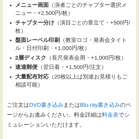
メニュー画面
（演者ごとのチャプター選択メ
ニュー・+2,500円/枚）
チャプター分け
（演目ごとの章立て・+500円/
枚）
盤面レーベル印刷
（教室ロゴ・発表会タイト
ル・日付印刷・+1,000円/枚）
2層ディスク
（長尺発表会用・+1,000円/枚）
速達郵便
（翌日着・+1,500円/注文）
大量配布対応
（20枚以上は別途お見積りもご
相談可能）
ご注文は
DVD書き込み
または
Blu-ray書き込み
のペ
ージからお進みください。料金詳細は
料金表
でシ
ミュレーションいただけます。