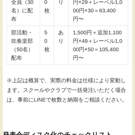
全員（30
0
り
円×29＋レーベル1,0
名）に配
枚
00円×30＝63,400
布
円〜
部活動・
5
あ
1,500円＋追加1,100
吹奏楽部
0
り
円×49＋レーベル1,0
（50名）
枚
00円×50＝105,400
配布
円〜
※上記は概算で、実際の料金は仕様により変動し
ます。スクールやクラブで一括発注いただく場合
は、事前にLINEで枚数と納期をご相談ください。
発表会ディスク化のチェックリスト