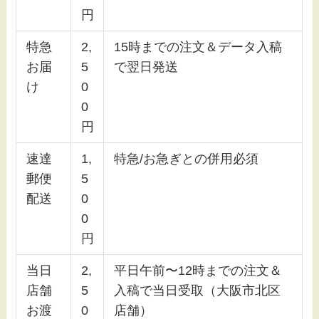
円
特急
2,
15時までの注文＆データ入稿
お届
5
で翌日発送
け
0
0
円
速達
1,
特急/お急ぎとの併用必須
郵便
5
配送
0
0
円
当日
2,
平日午前〜12時までの注文＆
店舗
5
入稿で当日受取（大阪市北区
お渡
0
店舗）