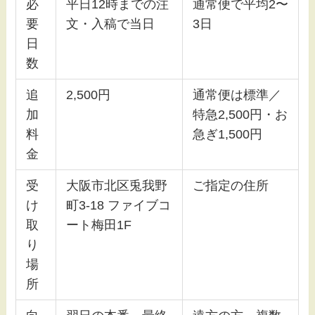
必
平日12時までの注
通常便で平均2〜
要
文・入稿で当日
3日
日
数
追
2,500円
通常便は標準／
加
特急2,500円・お
料
急ぎ1,500円
金
受
大阪市北区兎我野
ご指定の住所
け
町3-18 ファイブコ
取
ート梅田1F
り
場
所