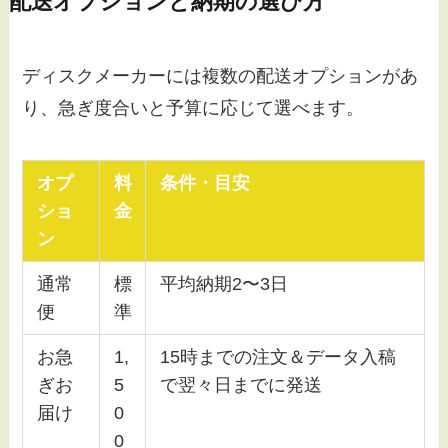
配送オプションと納期の選び方
ディスクメーカーには複数の配送オプションがあ
り、急ぎ度合いと予算に応じて選べます。
オプ
料
条件・目安
ショ
金
ン
通常
標
平均納期2〜3日
便
準
お急
1,
15時までの注文＆データ入稿
ぎお
5
で翌々日までに発送
届け
0
0