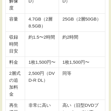
解像
D）
D）
度
容量
4.7GB（2層
25GB（2層50GB）
8.5GB）
収録
約1.5〜2時間
約2時間
時間
目安
料金
1枚1,500円〜
1枚1,500円〜
2層式
2,500円（DV
同等
の追
D-R DL）
加料
金
再生
非常に高い
高い（旧型DVDプ