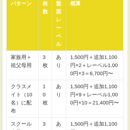
パターン
枚
盤
概算
数
面
レ
ー
ベ
ル
家族用＋
3
あ
1,500円＋追加1,100
祖父母用
枚
り
円×2＋レーベル1,00
0円×3＝6,700円〜
クラスメ
1
あ
1,500円＋追加1,100
イト（10
0
り
円×9＋レーベル1,00
名）に配
枚
0円×10＝21,400円〜
布
スクール
3
あ
1,500円＋追加1,100