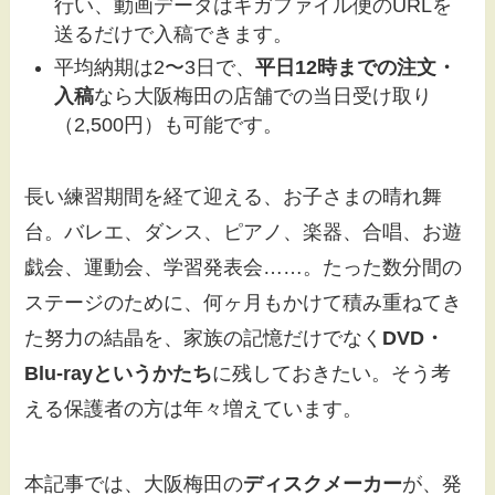
行い、動画データはギガファイル便のURLを
送るだけで入稿できます。
平均納期は2〜3日で、
平日12時までの注文・
入稿
なら大阪梅田の店舗での当日受け取り
（2,500円）も可能です。
長い練習期間を経て迎える、お子さまの晴れ舞
台。バレエ、ダンス、ピアノ、楽器、合唱、お遊
戯会、運動会、学習発表会……。たった数分間の
ステージのために、何ヶ月もかけて積み重ねてき
た努力の結晶を、家族の記憶だけでなく
DVD・
Blu-rayというかたち
に残しておきたい。そう考
える保護者の方は年々増えています。
本記事では、大阪梅田の
ディスクメーカー
が、発