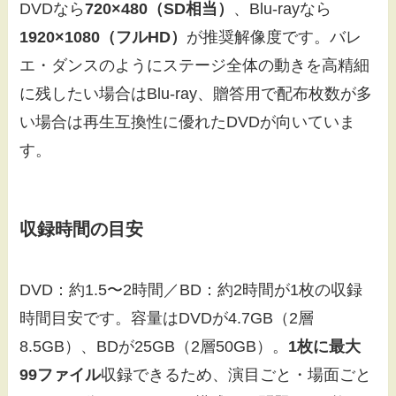
DVDなら
720×480（SD相当）
、Blu-rayなら
1920×1080（フルHD）
が推奨解像度です。バレ
エ・ダンスのようにステージ全体の動きを高精細
に残したい場合はBlu-ray、贈答用で配布枚数が多
い場合は再生互換性に優れたDVDが向いていま
す。
収録時間の目安
DVD：約1.5〜2時間／BD：約2時間が1枚の収録
時間目安です。容量はDVDが4.7GB（2層
8.5GB）、BDが25GB（2層50GB）。
1枚に最大
99ファイル
収録できるため、演目ごと・場面ごと