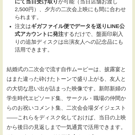
にて当日受け取り
が可能（当日店舗お渡し
2,500円）、夕方の二次会上映にも間に合わせ
られます。
注文は
ギガファイル便でデータを送りLINE公
式アカウントに発注
するだけで、盤面印刷入
りの追加ディスクは出演友人への記念品にも
活用できます。
結婚式の二次会で流す自作ムービーは、披露宴と
はまた違った砕けたトーンで盛り上がる、友人と
の大切な思い出が詰まった映像です。新郎新婦の
学生時代エピソード集、サークル・職場の仲間か
らのお祝いコメント集、二次会会場ダイジェスト
――これらをディスク化しておけば、当日の上映
から後日の見返しまで一気通貫で活用できます。