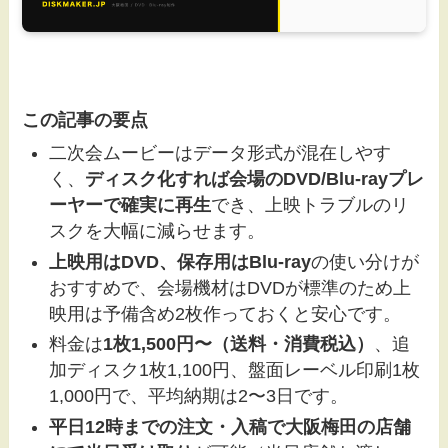
この記事の要点
二次会ムービーはデータ形式が混在しやす
く、
ディスク化すれば会場のDVD/Blu-rayプレ
ーヤーで確実に再生
でき、上映トラブルのリ
スクを大幅に減らせます。
上映用はDVD、保存用はBlu-ray
の使い分けが
おすすめで、会場機材はDVDが標準のため上
映用は予備含め2枚作っておくと安心です。
料金は
1枚1,500円〜（送料・消費税込）
、追
加ディスク1枚1,100円、盤面レーベル印刷1枚
1,000円で、平均納期は2〜3日です。
平日12時までの注文・入稿で大阪梅田の店舗