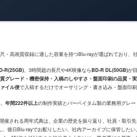
尺・高画質収録に適した容量を持つBlu-rayが選ばれており
D-R(25GB)
、3時間超の長尺や4K映像なら
BD-R DL(50GB)
が
質グレード・機密保持・入稿のしやすさ・盤面印刷の品質・実
ァイル便
で入稿するだけでオーサリング・書き込み・盤面印刷
れ、
年間222件以上
の制作実績とバーベイタム製の業務用グレー
目に開催される周年式典は、企業の歴史を振り返り、社員・取引
、後日Blu-rayでお配りしたい、社内アーカイブに保管した