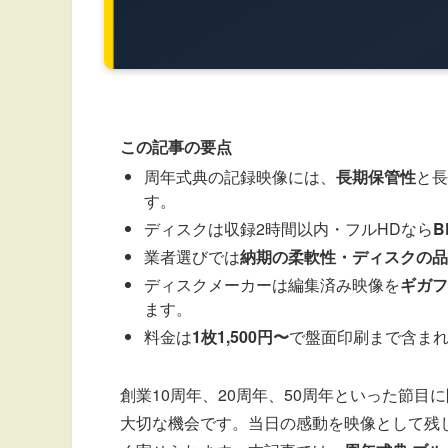
この記事の要点
周年式典の記録映像には、
長期保管性
と長
す。
ディスクは収録2時間以内・フルHDなら
B
業者選びでは
納期の柔軟性・ディスクの品
ディスクメーカーは編集済み映像を
ギガフ
ます。
料金は
1枚1,500円〜
で盤面印刷まで含ま
創業10周年、20周年、50周年といった節
大切な機会です。当日の感動を映像として残し