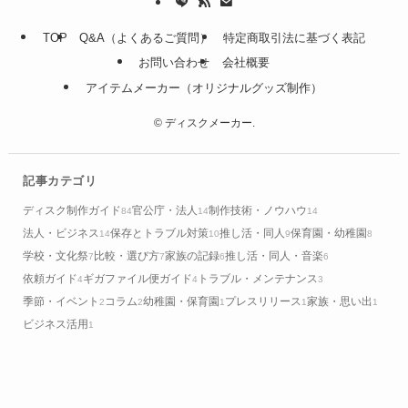
TOP
Q&A（よくあるご質問）
特定商取引法に基づく表記
お問い合わせ
会社概要
アイテムメーカー（オリジナルグッズ制作）
©
ディスクメーカー.
記事カテゴリ
ディスク制作ガイド
官公庁・法人
制作技術・ノウハウ
84
14
14
法人・ビジネス
保存とトラブル対策
推し活・同人
保育園・幼稚園
14
10
9
8
学校・文化祭
比較・選び方
家族の記録
推し活・同人・音楽
7
7
6
6
依頼ガイド
ギガファイル便ガイド
トラブル・メンテナンス
4
4
3
季節・イベント
コラム
幼稚園・保育園
プレスリリース
家族・思い出
2
2
1
1
1
ビジネス活用
1